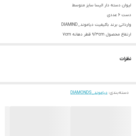
لیوان دسته دار الیسا سایز متوسط
دست ۶ عددی
وارداتی برند باکیفیت دیاموند_DIAMIND
ارتفاع محصول 9/3cm قطر دهانه 7cm
حجم محصول 250mL
ارسال با بسته بندی فوق محکم
نظرات
تضمین سلامت کالا در ارسال
دسته‌بندی
:
دیاموند_DIAMONDS