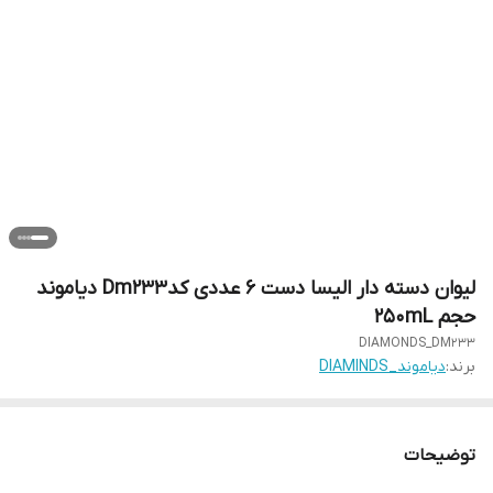
لیوان دسته دار الیسا دست ۶ عددی کدDm233 دیاموند
حجم 250mL
DIAMONDS_DM233
برند:
دیاموند_DIAMINDS
توضیحات