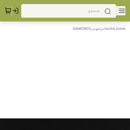
annhe_home
/
دیاموند_DIAMONDS