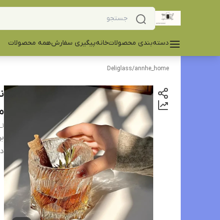
دسته‌بندی محصولات
خانه
پیگیری سفارش
همه محصولات
Deliglass
/
annhe_home
مح
_1
بر
دس