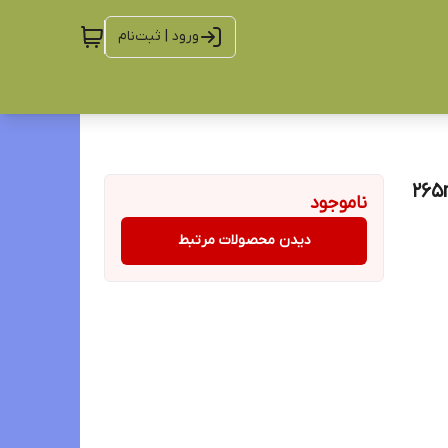
ورود | ثبت‌نام
دست ۶عددی کد Tk6001-1 حجم ۲۶۵mL
ناموجود
دیدن محصولات مرتبط