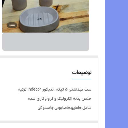
توضیحات
ست بهداشتی ۵ تیکه اندیکور indecor ترکیه
جنس بدنه اکلرولیک و کروم کاری شده
شامل:جامایع،جاصابونی،جامسواکی
فرچه توالت،سطل آشغال