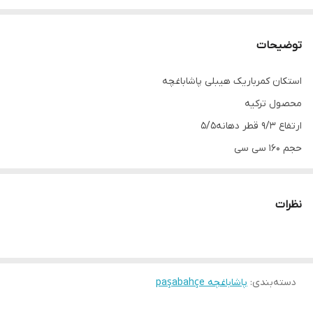
توضیحات
استکان کمرباریک هیبلی پاشاباغچه
محصول ترکیه
ارتفاع ۹/۳ قطر دهانه۵/۵
حجم ۱۶۰ سی سی
دست ۶ عددی
نظرات
دسته‌بندی
:
پاشاباغچه paşabahçe