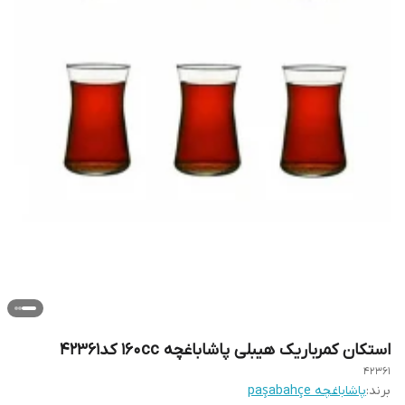
استکان کمرباریک هیبلی پاشاباغچه ۱۶۰cc کد۴۲۳۶۱
42361
برند:
پاشاباغچه paşabahçe