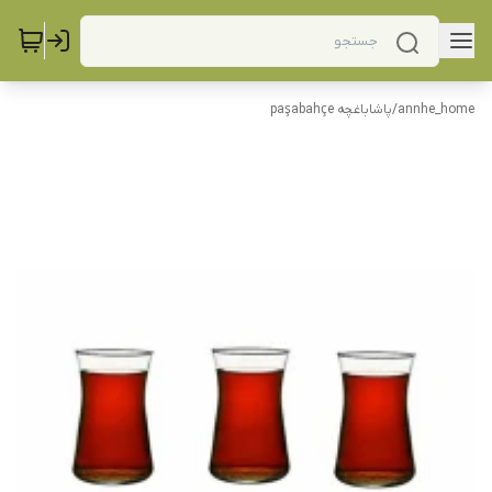
annhe_home
/
پاشاباغچه paşabahçe