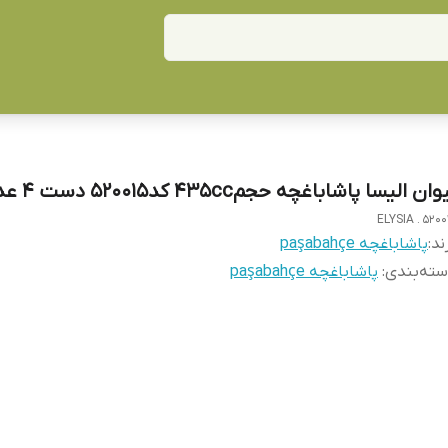
وان الیسا پاشاباغچه حجم۴۳۵cc کد۵۲۰۰۱۵ دست ۴ عددی
ELYSIA . 5200
ند:
پاشاباغچه paşabahçe
ته‌بندی
:
پاشاباغچه paşabahçe