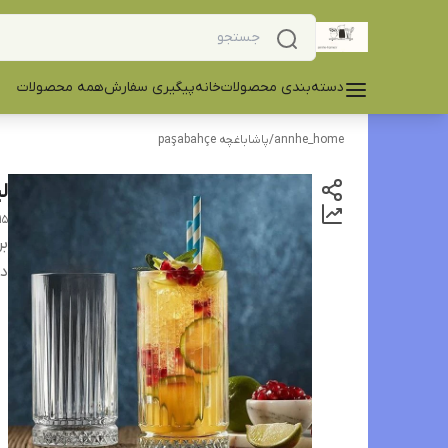
دسته‌بندی محصولات
خانه
پیگیری سفارش
همه محصولات
annhe_home
/
پاشاباغچه paşabahçe
لی
15
بر
دس