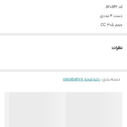
کد 520542
دست 4 عددی
حجم 305 CC
ارتفاع 9.5 cm_ قطر دهانه لیوان 8.4 cm
نظرات
دسته‌بندی
:
پاشاباغچه paşabahçe