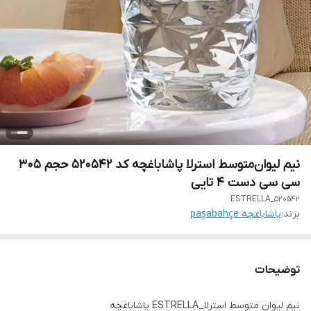
نیم لیوان‌متوسط استرلا پاشاباغچه کد 520542 حجم ۳۰۵
سی سی دست ۴ تایی
ESTRELLA_520542
برند:
پاشاباغچه paşabahçe
توضیحات
نیم لیوان متوسط استرلا_ESTRELLA پاشاباغچه