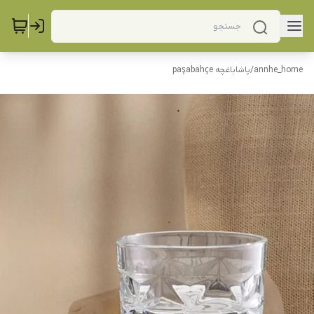
annhe_home
/
پاشاباغچه paşabahçe