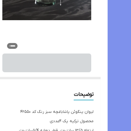
توضیحات
لیوان پنگوئن پاشاباغچه سبز رنگ کد 42550
محصول ترکیه پک 4عددی
ارتفاع 13/5 سانتیمتر قطر دهانه 6/4سانتیمتر