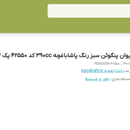
وان پنگوئن سبز رنگ پاشاباغچه 390cc کد 42550 پک ۴ عددی
PENGUEN 42550 _ 390
ند:
پاشاباغچه paşabahçe
ته‌بندی
:
بلور و شیشه