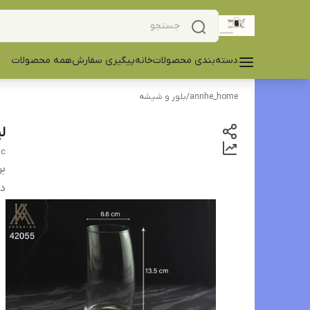
دسته‌بندی محصولات
خانه
پیگیری سفارش
همه محصولات
annhe_home
/
بلور و شیشه
لی
cc
بر
دس