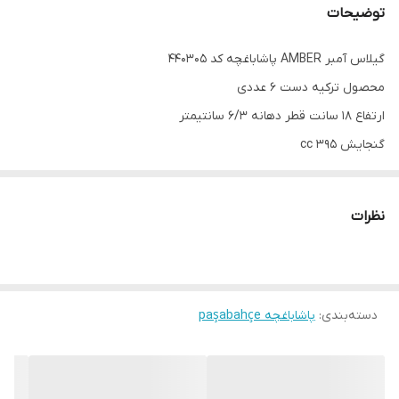
توضیحات
گیلاس آمبر AMBER پاشاباغچه کد 440305
محصول ترکیه دست 6 عددی
ارتفاع 18 سانت قطر دهانه 6/3 سانتیمتر
گنجایش 395 cc
نظرات
دسته‌بندی
:
پاشاباغچه paşabahçe