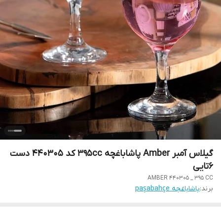
گیلاس آمبر Amber پاشاباغچه 395cc کد 440305 دست
6تایی
AMBER 440305 _ 395 CC
برند:
پاشاباغچه paşabahçe