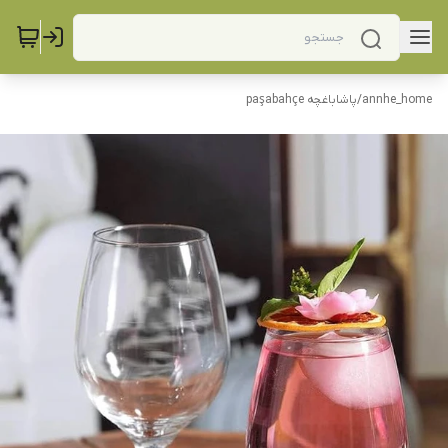
annhe_home
/
پاشاباغچه paşabahçe