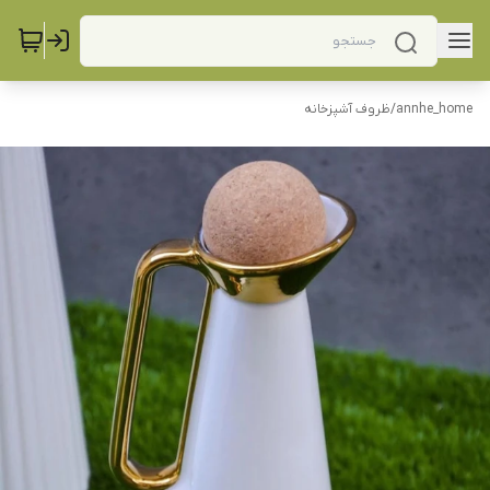
annhe_home
/
ظروف آشپزخانه