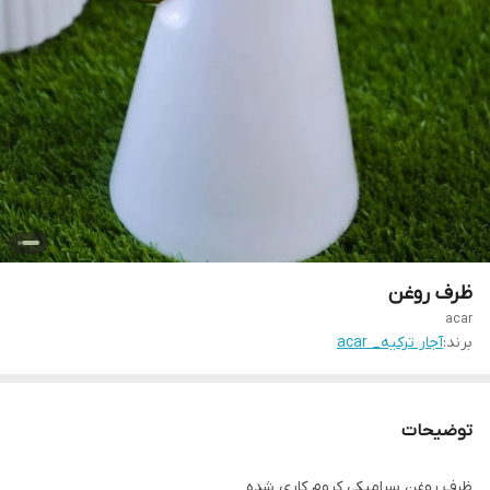
ظرف روغن
acar
برند:
آجار ترکیه_ acar
توضیحات
ظرف روغن سرامیکی کروم کاری شده