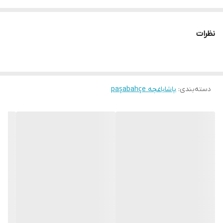
نظرات
دسته‌بندی
:
پاشاباغچه paşabahçe