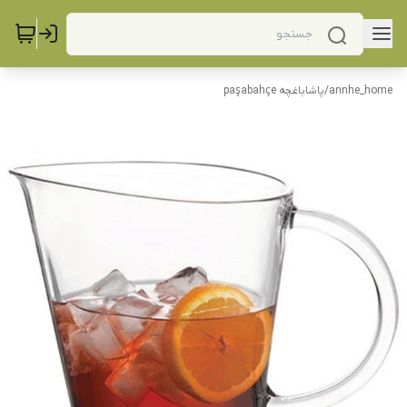
annhe_home
/
پاشاباغچه paşabahçe