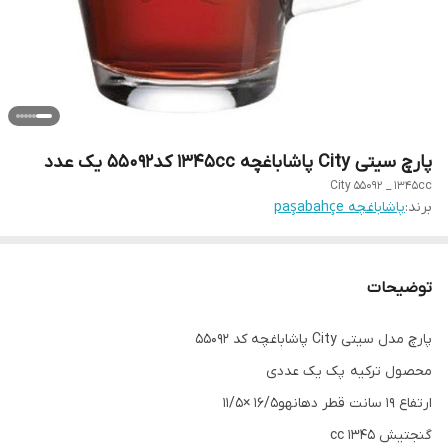
پارچ سیتی City پاشاباغچه 1345cc کد55092 یک عدد
City 55092 _ 1345cc
برند:
پاشاباغچه paşabahçe
توضیحات
پارچ مدل سیتی City پاشاباغچه کد 55092
محصول ترکیه پک یک عددی
ارتفاع 19 سانت قطر دهانهو16/5 ×11/5
گنجتیش 1345 cc