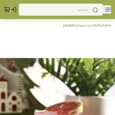
annhe_home
/
پاشاباغچه paşabahçe