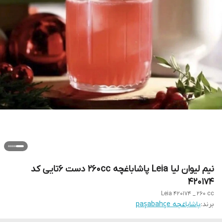
نیم لیوان لیا Leia پاشاباغچه 260cc دست 6تایی کد
420174
Leia 420174 _ 260 cc
برند:
پاشاباغچه paşabahçe