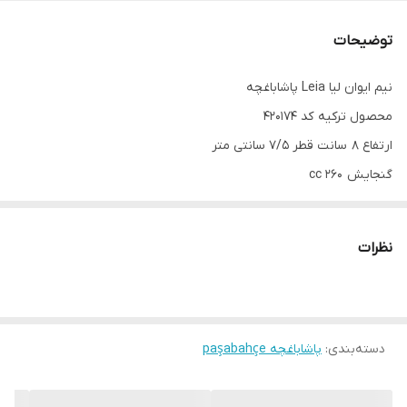
توضیحات
نیم ایوان لیا Leia پاشاباغچه
محصول ترکیه کد 420174
ارتفاع 8 سانت قطر 7/5 سانتی متر
گنجایش 260 cc
استفاده برای انواع نوشیدنی ها
نظرات
دسته‌بندی
:
پاشاباغچه paşabahçe