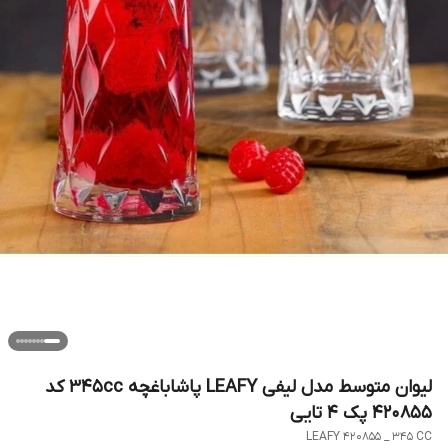
لیوان متوسط مدل لیفی LEAFY پاشاباغچه 345cc کد
420855 پک ۴ تایی
LEAFY 420855 _ 345 CC