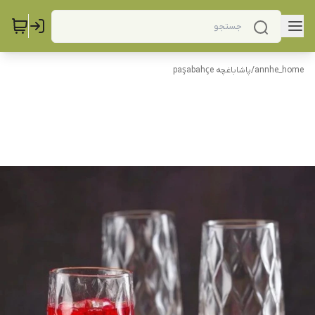
annhe_home
/
پاشاباغچه paşabahçe