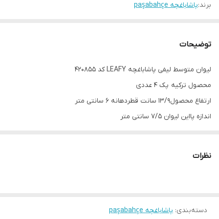
برند:
پاشاباغچه paşabahçe
توضیحات
لیوان متوسط لیفی پاشاباغچه LEAFY کد 420855
محصول ترکیه پک 4 عددی
ارتفاع محصول13/9 سانت قطردهانه ۶ سانتی متر
اندازه پااین لیوان 7/5 سانتی متر
گنجایش 345 cc
برای سرو انواع نوشیدنی ها
نظرات
دسته‌بندی
:
پاشاباغچه paşabahçe