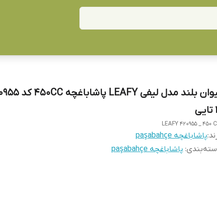
یی
LEAFY 420955 _ 450 
ند:
پاشاباغچه paşabahçe
ته‌بندی
:
پاشاباغچه paşabahçe