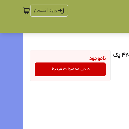
ورود | ثبت‌نام
لیوان بلند مدل لیفی LEAFY پاشاباغچه 450CC کد 420955 پک
ناموجود
دیدن محصولات مرتبط