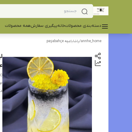
دسته‌بندی محصولات
خانه
پیگیری سفارش
همه محصولات
annhe_home
/
پاشاباغچه paşabahçe
4 تا
CC
بر
دس