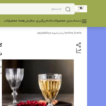
دسته‌بندی محصولات
خانه
پیگیری سفارش
همه محصولات
annhe_home
/
پاشاباغچه paşabahçe
دس
cc
بر
دس