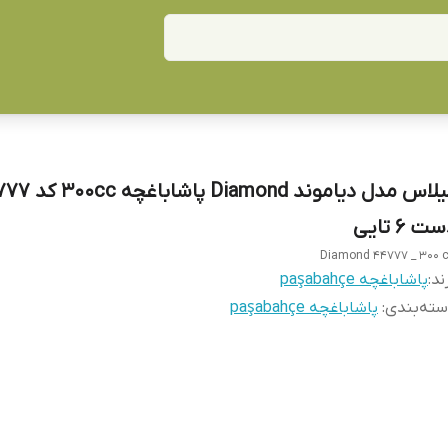
گیلاس مدل دیاموند Diamond
ت 6 تایی
Diamond 44777 _ 300 
ند:
پاشاباغچه paşabahçe
ته‌بندی
:
پاشاباغچه paşabahçe