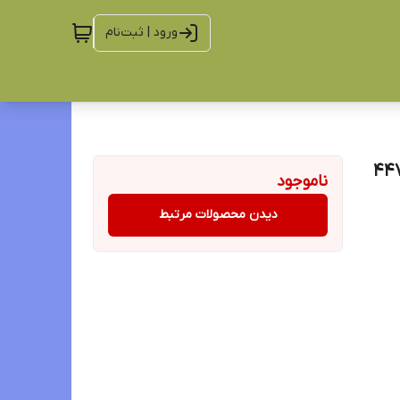
ورود | ثبت‌نام
 پاشاباغچه 300cc کد 44777
ناموجود
دیدن محصولات مرتبط