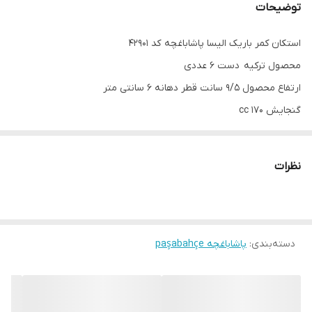
توضیحات
استکان کمر باریک الیسا پاشاباغچه کد 42901
محصول ترکیه دست 6 عددی
ارتفاع محصول 9/5 سانت قطر دهانه 6 سانتی متر
گنجایش 170 cc
جهت سرو چآی و انواع نوشیدنی ها...
نظرات
دسته‌بندی
:
پاشاباغچه paşabahçe