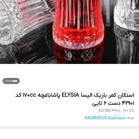
استکان کمر باریک الیسا ELYSIA پاشاباغچه 170cc کد
42901 دست 6 تایی
ELYSIA 42901 _ 170 CC
برند:
پاشاباغچه paşabahçe