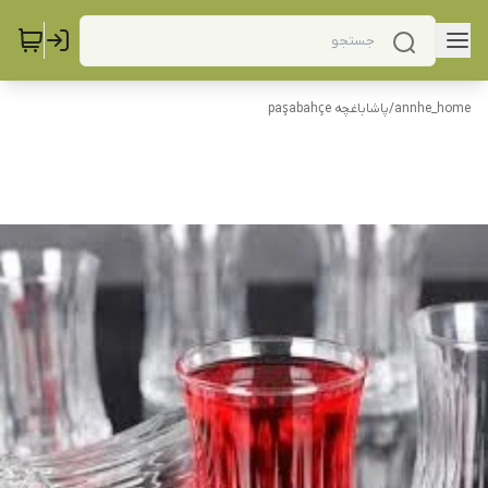
annhe_home
/
پاشاباغچه paşabahçe