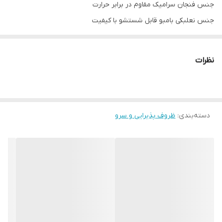
جنس فنجان سرامیک مقاوم در برابر حرارت
جنس نعلبکی بامبو قابل شستشو با کیفیت
حجم فنجان 100cc
ارتفاع فنجان 5.5cm _ قطر دهانه 5cm
نظرات
ضخامت نعلبکب7/.cm _ قطر 18cm×10cm
جعبه شیک و کادوئی
دسته‌بندی
:
ظروف پذیرایی و سرو