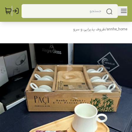
annhe_home
/
ظروف پذیرایی و سرو