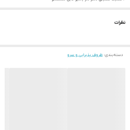
ارتفاع فنجان 5.5cm _ قطر 5cm
ضخامت نعلبکی 7cm/. _ قطر 18.3cm×9.8cm
نظرات
جعبه کادوئی و شیک
دسته‌بندی
:
ظروف پذیرایی و سرو