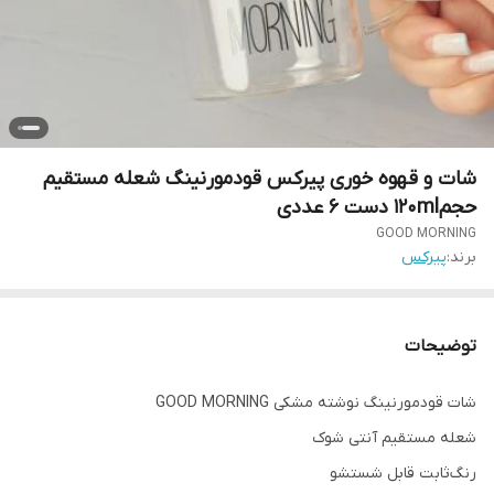
شات و قهوه خوری پیرکس قودمورنینگ شعله مستقیم
حجم۱۲۰ml دست ۶ عددی
GOOD MORNING
برند:
پیرکس
توضیحات
شات قودمورنینگ نوشته مشکی GOOD MORNING
شعله مستقیم آنتی شوک
رنگ‌ثابت قابل شستشو