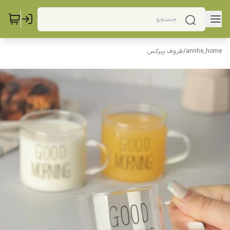
annhe_home
/
ظروف پیرکس