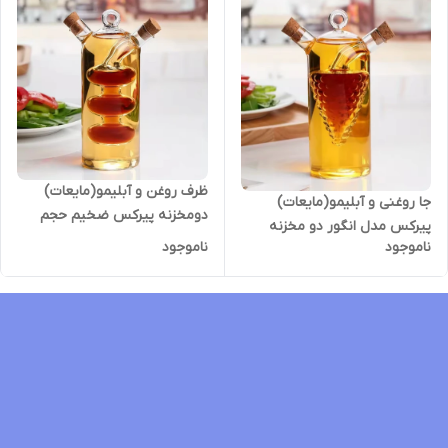
ظرف روغن و آبلیمو(مایعات)
جا روغنی و آبلیمو(مایعات)
دومخزنه پیرکس ضخیم حجم
پیرکس مدل انگور دو مخزنه
تقریبی 500mL
ناموجود
ناموجود
ظرفیت تقریبی 500mL شعله
مستقیم