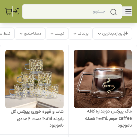
پربازدیدترین
برندها
قیمت
دسته‌بندی
فقط م
ماگ پیرکس دوجداره کافه
شات و قهوه خوری پیرکس گل
caffee حجم 200mL شعله
بابونه ۱۲۰ml دست ۶ عددی
ناموجود
ناموجود
مستقیم