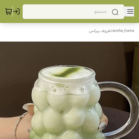
annhe_home
/
ظروف پیرکس