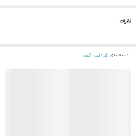
حجم 350mL
ارتفاع 9/5cm
نظرات
قطر دهانه 6/5cm
ضمانت اصالت کالا و سلامت کالا در ارسال
آنه هوم annhe_home
دسته‌بندی
:
ظروف پیرکس