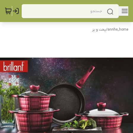
annhe_home
/
پخت و پز