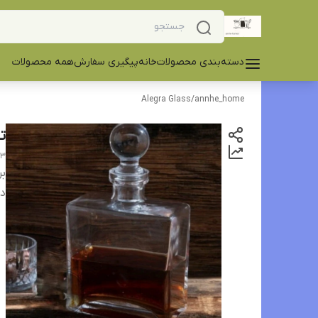
دسته‌بندی محصولات
خانه
پیگیری سفارش
همه محصولات
Alegra Glass
/
annhe_home
تن
03
بر
دس