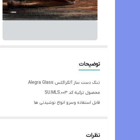
توضیحات
تنگ دست ساز آلگراگلس Alegra Glass
محصول ترکیه کد SU.MLS.003
قابل استفاده وسرو انواع نوشیدنی ها
ارتفاع 21/5 سانتی متر
طول و عرض 7×13
نظرات