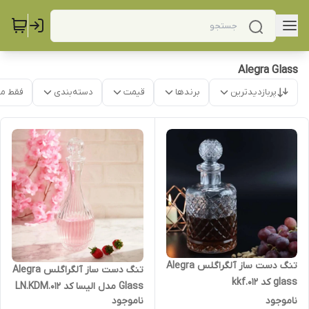
Alegra Glass
پربازدیدترین
برندها
قیمت
دسته‌بندی
فقط م
تنگ دست ساز آلگراگلس Alegra
تنگ دست ساز آلگراگلس Alegra
glass کد kkf.012
Glass مدل الیسا کد LN.KDM.012
ناموجود
ناموجود