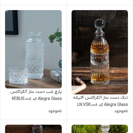
پارچ شب دست ساز آلگراگلس
تنگ دست ساز آلگراگلس 4تیکه
Alegra Glass کد KF.BUS.008
Alegra Glass کد LN.VSK.008
ناموجود
ناموجود
مدل الیسا